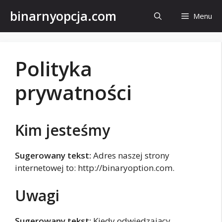
Przejdź
binarnyopcja.com
Menu
do
treści
Polityka
prywatności
Kim jesteśmy
Sugerowany tekst:
Adres naszej strony
internetowej to: http://binaryoption.com.
Uwagi
Sugerowany tekst:
Kiedy odwiedzający