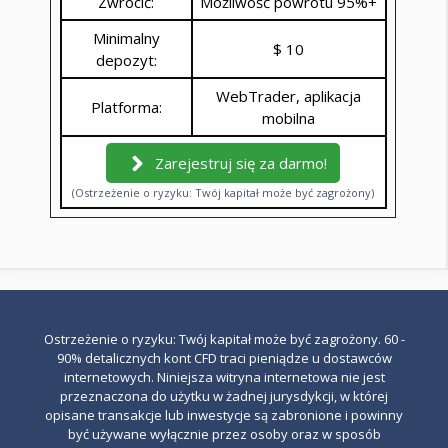
Zwrócić:
Możliwość powrotu 95%+
Minimalny
$ 10
depozyt:
WebTrader, aplikacja
Platforma:
mobilna
Zarejestruj się za darmo!
(Ostrzeżenie o ryzyku: Twój kapitał może być zagrożony)
Ostrzeżenie o ryzyku: Twój kapitał może być zagrożony. 60 -
90% detalicznych kont CFD traci pieniądze u dostawców
internetowych. Niniejsza witryna internetowa nie jest
przeznaczona do użytku w żadnej jurysdykcji, w której
opisane transakcje lub inwestycje są zabronione i powinny
być używane wyłącznie przez osoby oraz w sposób