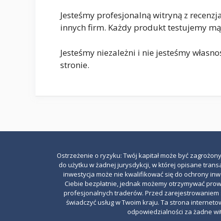
Jesteśmy profesjonalną witryną z recen
innych firm. Każdy produkt testujemy mą
Jesteśmy niezależni i nie jesteśmy własno
stronie.
Ostrzeżenie o ryzyku: Twój kapitał może być zagrożony
do użytku w żadnej jurysdykcji, w której opisane tra
inwestycja może nie kwalifikować się do ochrony in
Ciebie bezpłatnie, jednak możemy otrzymywać prowiz
profesjonalnych traderów. Przed zarejestrowaniem s
świadczyć usług w Twoim kraju. Ta strona interneto
odpowiedzialności za żadne witr