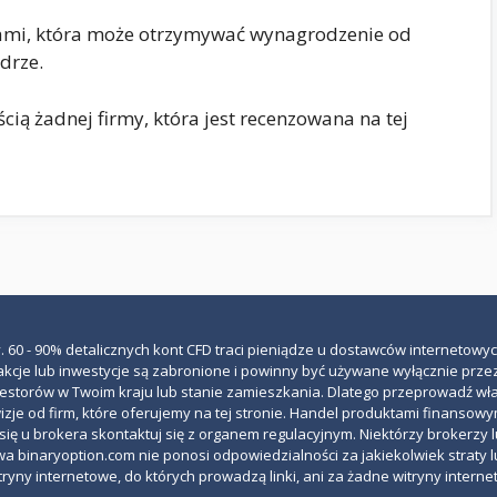
zjami, która może otrzymywać wynagrodzenie od
drze.
ścią żadnej firmy, która jest recenzowana na tej
. 60 - 90% detalicznych kont CFD traci pieniądze u dostawców internetowyc
nsakcje lub inwestycje są zabronione i powinny być używane wyłącznie p
westorów w Twoim kraju lub stanie zamieszkania. Dlatego przeprowadź włas
je od firm, które oferujemy na tej stronie. Handel produktami finansowym
ię u brokera skontaktuj się z organem regulacyjnym. Niektórzy brokerzy 
wa binaryoption.com nie ponosi odpowiedzialności za jakiekolwiek straty l
yny internetowe, do których prowadzą linki, ani za żadne witryny interne