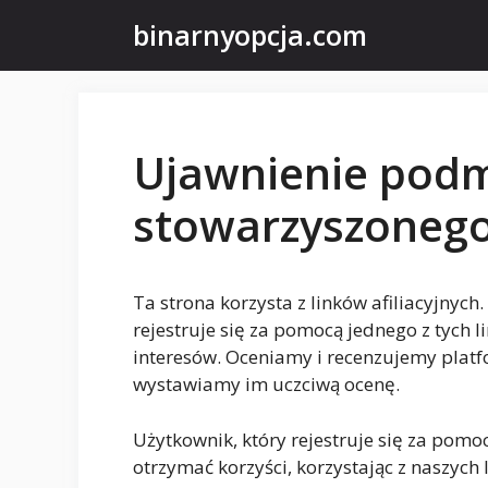
Przejdź
binarnyopcja.com
do
treści
Ujawnienie pod
stowarzyszoneg
Ta strona korzysta z linków afiliacyjnyc
rejestruje się za pomocą jednego z tych li
interesów. Oceniamy i recenzujemy platf
wystawiamy im uczciwą ocenę.
Użytkownik, który rejestruje się za pom
otrzymać korzyści, korzystając z naszych 