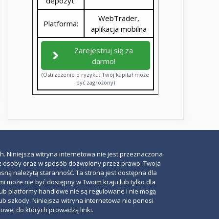
depozyt:
WebTrader,
Platforma:
aplikacja mobilna
Zarejestruj się za
darmo!
(Ostrzeżenie o ryzyku: Twój kapitał może
być zagrożony)
h. Niniejsza witryna internetowa nie jest przeznaczona
rzez osoby oraz w sposób dozwolony przez prawo. Twoja
ną należytą staranność. Ta strona jest dostępna dla
i może nie być dostępny w Twoim kraju lub tylko dla
lub platformy handlowe nie są regulowane i nie mogą
ub szkody. Niniejsza witryna internetowa nie ponosi
towe, do których prowadzą linki.