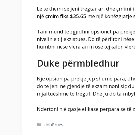
Le të themi se jeni tregtar ari dhe çmimi
një
çmim fiks $35.65
me një kohëzgjatje 
Tani mund të zgjidhni opsionet pa prekje
nivelin e tij ekzistues. Do të përfitoni nëse
humbni nëse vlera arrin ose tejkalon vler
Duke përmbledhur
Një opsion pa prekje jep shumë para, d
do të jeni në gjendje të ekzaminoni siç d
mjaftueshme të tregut. Dhe ju do ta mbyl
Ndërtoni një qasje efikase përpara se të 
Kategoritë
Udhëzues