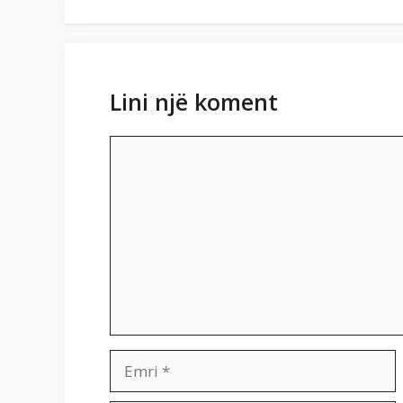
Lini një koment
Koment
Emri