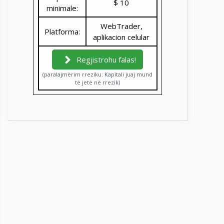
$ 10
minimale:
WebTrader,
Platforma:
aplikacion celular
Regjistrohu falas!
(paralajmërim rreziku: Kapitali juaj mund
të jetë në rrezik)