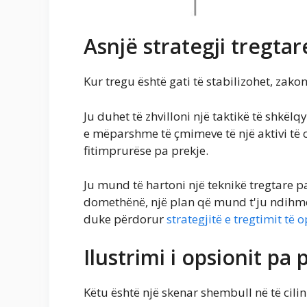
Asnjë strategji tregta
Kur tregu është gati të stabilizohet, zako
Ju duhet të zhvilloni një taktikë të shkël
e mëparshme të çmimeve të një aktivi të c
fitimprurëse pa prekje.
Ju mund të hartoni një teknikë tregtare p
domethënë, një plan që mund t'ju ndihmoj
duke përdorur
strategjitë e tregtimit të
Ilustrimi i opsionit pa 
Këtu është një skenar shembull në të cili