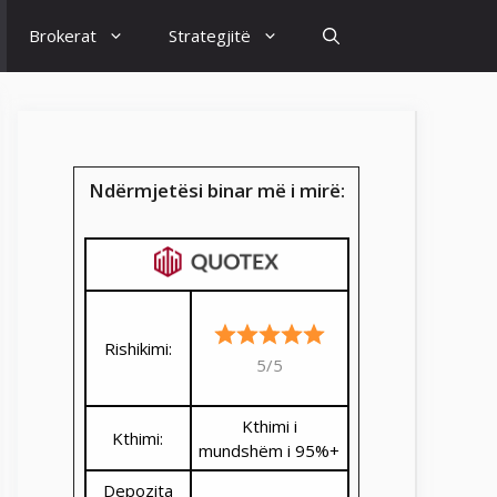
Brokerat
Strategjitë
Ndërmjetësi binar më i mirë:
Rishikimi:
5/5
Kthimi i
Kthimi:
mundshëm i 95%+
Depozita