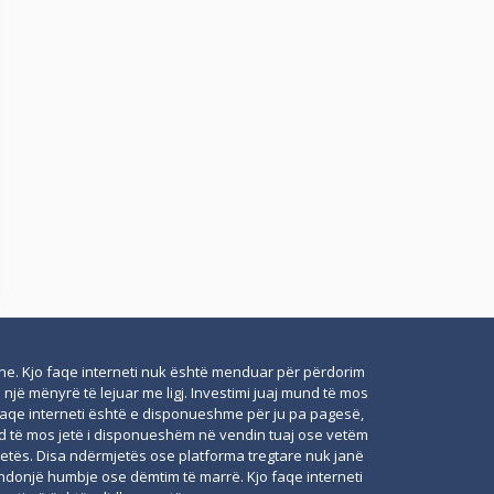
line. Kjo faqe interneti nuk është menduar për përdorim
jë mënyrë të lejuar me ligj. Investimi juaj mund të mos
o faqe interneti është e disponueshme për ju pa pagesë,
nd të mos jetë i disponueshëm në vendin tuaj ose vetëm
rmjetës. Disa ndërmjetës ose platforma tregtare nuk janë
 ndonjë humbje ose dëmtim të marrë. Kjo faqe interneti