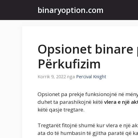
Kalo
binaryoption.com
te
përmbajtja
Opsionet binare 
Përkufizim
Korrik 9, 2022
nga
Percival Knight
Opsionet pa prekje funksionojnë në mënyr
duhet ta parashikojnë këtë
vlera e një akt
këtë qasje tregtare.
Tregtarët fitojnë shumë kur vlera e një ak
ata do të humbasin të gjitha paratë që k