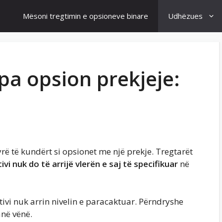
Mësoni tregtimin e opsioneve binare
Udhëzues
pa opsion prekjeje:
ë të kundërt si opsionet me një prekje. Tregtarët
ivi nuk do të arrijë vlerën e saj të specifikuar
në
tivi nuk arrin nivelin e paracaktuar. Përndryshe
anë vënë.