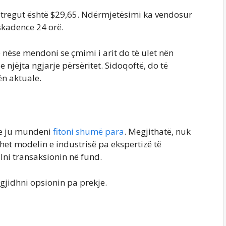
 i tregut është $29,65. Ndërmjetësimi ka vendosur
skadence 24 orë.
 nëse mendoni se çmimi i arit do të ulet nën
 e njëjta ngjarje përsëritet. Sidoqoftë, do të
ën aktuale.
he ju mundeni
fitoni shumë para
. Megjithatë, nuk
uhet modelin e industrisë pa ekspertizë të
lni transaksionin në fund.
zgjidhni opsionin pa prekje.