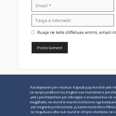
Email
Faqja
e
internetit
Ruaje në këtë shfletues emrin, email-in
Paralajmërim për rrezikun: Kapitali juaj mund të jetë 
në asnjë juridiksion ku tregtimi ose investimet e përs
jetë i përshtatshëm për mbrojtjen e investitorëve në v
megjithatë, ne mund të marrim komisione nga kompanitë
për tregtarët profesionistë. Ju lutemi kontrolloni fill
të rregulluara dhe nuk mund të ofrojnë shërbime në ve