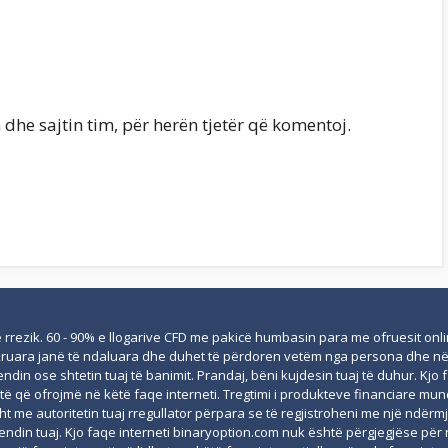
 dhe sajtin tim, për herën tjetër që komentoj.
në rrezik. 60 - 90% e llogarive CFD me pakicë humbasin para me ofruesit on
hkruara janë të ndaluara dhe duhet të përdoren vetëm nga persona dhe në n
endin ose shtetin tuaj të banimit. Prandaj, bëni kujdesin tuaj të duhur. Kj
 që ofrojmë në këtë faqe interneti. Tregtimi i produkteve financiare mu
imisht me autoritetin tuaj rregullator përpara se të regjistroheni me një ndë
ndin tuaj. Kjo faqe interneti binaryoption.com nuk është përgjegjëse për