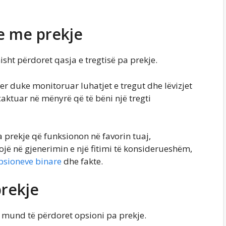
re me prekje
nisht përdoret qasja e tregtisë pa prekje.
qyer duke monitoruar luhatjet e tregut dhe lëvizjet
aktuar në mënyrë që të bëni një tregti
a prekje që funksionon në favorin tuaj,
ë në gjenerimin e një fitimi të konsiderueshëm,
 opsioneve binare
dhe fakte.
prekje
n mund të përdoret opsioni pa prekje.